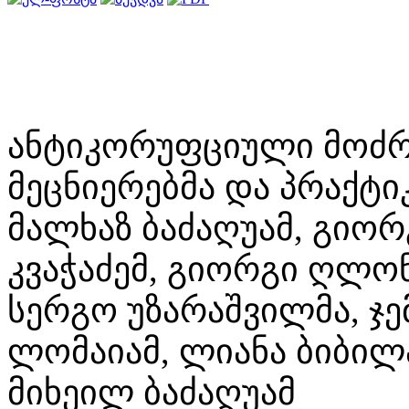
ანტიკორუფციული მოძრა
მეცნიერებმა და პრაქტიკ
მალხაზ ბაძაღუამ, გიო
კვაჭაძემ, გიორგი ღლონ
სერგო უზარაშვილმა, ჯე
ლომაიამ, ლიანა ბიბილა
მიხეილ ბაძაღუამ