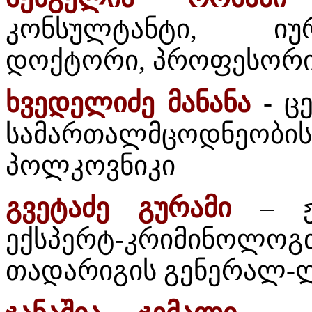
კონსულტანტი, იუ
დოქტორი, პროფესორ
ხვედელიძე მანანა
- ც
სამართალმცოდნეობი
პოლკოვნიკი
გვეტაძე გურამი
– ჟუ
ექსპერტ-კრიმინო
თადარიგის გენერალ-